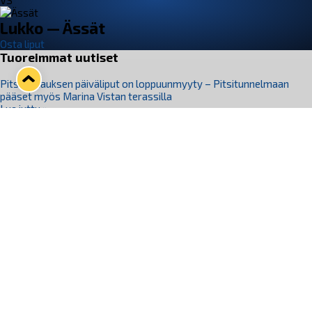
VS
Lukko — Ässät
Osta liput
Tuoreimmat uutiset
Pitsiturnauksen päiväliput on loppuunmyyty – Pitsitunnelmaan
pääset myös Marina Vistan terassilla
Lue juttu »
Lukko ja pirkanmaalainen vaatevalmistaja Nousu yhteistyöhön
Lue juttu »
Aapo Vanninen Nuorten Leijonien mukana
Lue juttu »
Rauman Lukko Oy on ostanut Marina Vista Oy:n liiketoiminnan
Raumalta
Lue juttu »
Varausviikonloppu oli kiireinen Jakub Florisille
Lue juttu »
Seuraa Lukkoa somessa