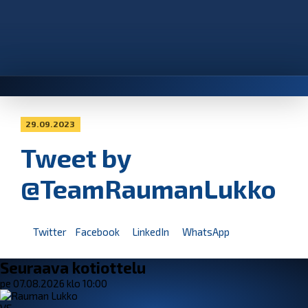
29.09.2023
Tweet by
@TeamRaumanLukko
Twitter
Facebook
LinkedIn
WhatsApp
Seuraava kotiottelu
pe 07.08.2026 klo 10:00