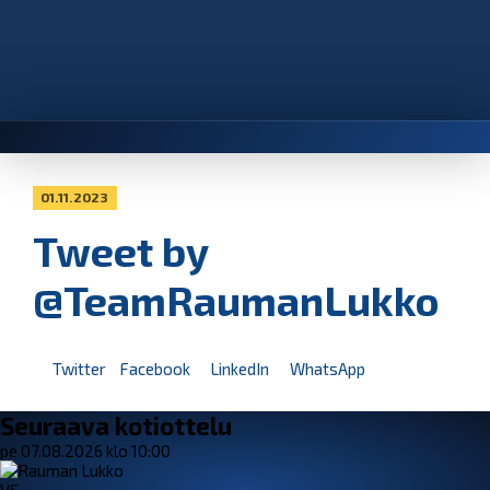
01.11.2023
Tweet by
@TeamRaumanLukko
Twitter
Facebook
LinkedIn
WhatsApp
Seuraava kotiottelu
pe 07.08.2026 klo 10:00