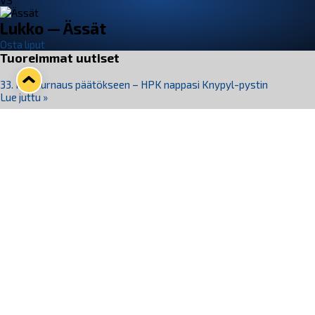
VS
Lukko — Ässät
Osta liput
Tuoreimmat uutiset
33. Pitsiturnaus päätökseen – HPK nappasi Knypyl-pystin
Lue juttu »
Otteluliput juhlakaudelle 26–27 nyt myynnissä!
Lue juttu »
Kiekko-Espoo voittaa historian ensimmäisen naisten
Pitsiturnauksen
Lue juttu »
Pitsiturnauksen päiväliput on loppuunmyyty – Pitsitunnelmaan
pääset myös Marina Vistan terassilla
Lue juttu »
Lukko ja pirkanmaalainen vaatevalmistaja Nousu yhteistyöhön
Lue juttu »
Seuraa Lukkoa somessa