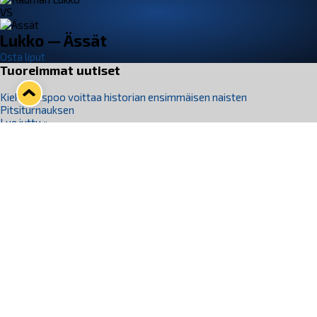
VS
Lukko — Ässät
Osta liput
Tuoreimmat uutiset
Kiekko-Espoo voittaa historian ensimmäisen naisten
Pitsiturnauksen
Lue juttu »
Pitsiturnauksen päiväliput on loppuunmyyty – Pitsitunnelmaan
pääset myös Marina Vistan terassilla
Lue juttu »
Lukko ja pirkanmaalainen vaatevalmistaja Nousu yhteistyöhön
Lue juttu »
Aapo Vanninen Nuorten Leijonien mukana
Lue juttu »
Rauman Lukko Oy on ostanut Marina Vista Oy:n liiketoiminnan
Raumalta
Lue juttu »