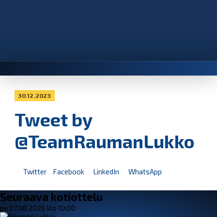
30.12.2023
Tweet by
@TeamRaumanLukko
Twitter
Facebook
LinkedIn
WhatsApp
Seuraava kotiottelu
pe 07.08.2026 klo 10:00