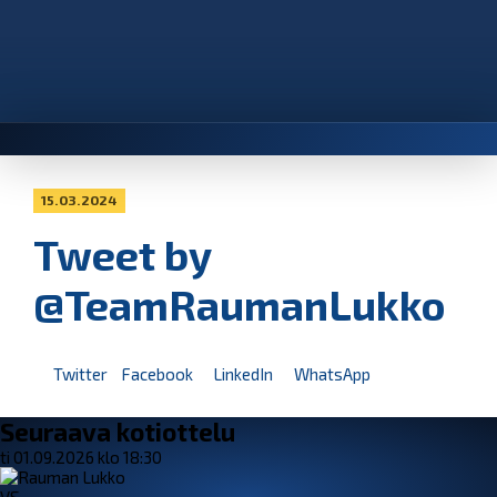
15.03.2024
Tweet by
@TeamRaumanLukko
Twitter
Facebook
LinkedIn
WhatsApp
Seuraava kotiottelu
ti 01.09.2026 klo 18:30