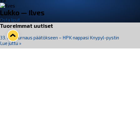
VS
Lukko — Ilves
Osta liput
Tuoreimmat uutiset
33. Pitsiturnaus päätökseen – HPK nappasi Knypyl-pystin
Lue juttu »
Otteluliput juhlakaudelle 26–27 nyt myynnissä!
Lue juttu »
Kiekko-Espoo voittaa historian ensimmäisen naisten
Pitsiturnauksen
Lue juttu »
Pitsiturnauksen päiväliput on loppuunmyyty – Pitsitunnelmaan
pääset myös Marina Vistan terassilla
Lue juttu »
Lukko ja pirkanmaalainen vaatevalmistaja Nousu yhteistyöhön
Lue juttu »
Seuraa Lukkoa somessa