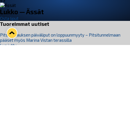
VS
Lukko — Ässät
Osta liput
Tuoreimmat uutiset
Pitsiturnauksen päiväliput on loppuunmyyty – Pitsitunnelmaan
pääset myös Marina Vistan terassilla
Lue juttu »
Lukko ja pirkanmaalainen vaatevalmistaja Nousu yhteistyöhön
Lue juttu »
Aapo Vanninen Nuorten Leijonien mukana
Lue juttu »
Rauman Lukko Oy on ostanut Marina Vista Oy:n liiketoiminnan
Raumalta
Lue juttu »
Varausviikonloppu oli kiireinen Jakub Florisille
Lue juttu »
Seuraa Lukkoa somessa