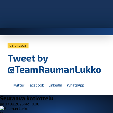
08.01.2025
Tweet by
@TeamRaumanLukko
Twitter
Facebook
LinkedIn
WhatsApp
Seuraava kotiottelu
pe 07.08.2026 klo 10:00