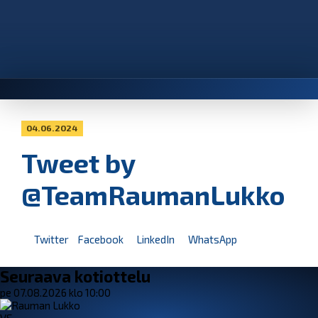
04.06.2024
Tweet by
@TeamRaumanLukko
Twitter
Facebook
LinkedIn
WhatsApp
Seuraava kotiottelu
pe 07.08.2026 klo 10:00