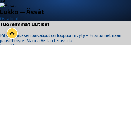
VS
Lukko — Ässät
Osta liput
Tuoreimmat uutiset
Pitsiturnauksen päiväliput on loppuunmyyty – Pitsitunnelmaan
pääset myös Marina Vistan terassilla
Lue juttu »
Lukko ja pirkanmaalainen vaatevalmistaja Nousu yhteistyöhön
Lue juttu »
Aapo Vanninen Nuorten Leijonien mukana
Lue juttu »
Rauman Lukko Oy on ostanut Marina Vista Oy:n liiketoiminnan
Raumalta
Lue juttu »
Varausviikonloppu oli kiireinen Jakub Florisille
Lue juttu »
Seuraa Lukkoa somessa