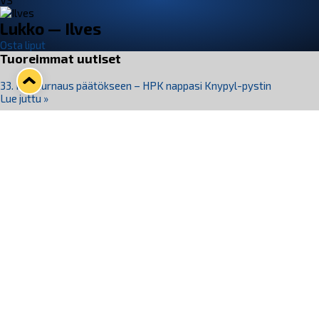
VS
Lukko — Ilves
Osta liput
Tuoreimmat uutiset
33. Pitsiturnaus päätökseen – HPK nappasi Knypyl-pystin
Lue juttu »
Otteluliput juhlakaudelle 26–27 nyt myynnissä!
Lue juttu »
Kiekko-Espoo voittaa historian ensimmäisen naisten
Pitsiturnauksen
Lue juttu »
Pitsiturnauksen päiväliput on loppuunmyyty – Pitsitunnelmaan
pääset myös Marina Vistan terassilla
Lue juttu »
Lukko ja pirkanmaalainen vaatevalmistaja Nousu yhteistyöhön
Lue juttu »
Seuraa Lukkoa somessa