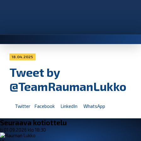
18.04.2025
Tweet by
@TeamRaumanLukko
Twitter
Facebook
LinkedIn
WhatsApp
Seuraava kotiottelu
ti 01.09.2026 klo 18:30