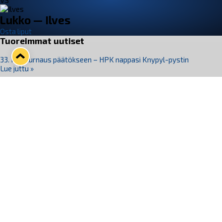
VS
Lukko — Ilves
Osta liput
Tuoreimmat uutiset
33. Pitsiturnaus päätökseen – HPK nappasi Knypyl-pystin
Lue juttu »
Otteluliput juhlakaudelle 26–27 nyt myynnissä!
Lue juttu »
Kiekko-Espoo voittaa historian ensimmäisen naisten
Pitsiturnauksen
Lue juttu »
Pitsiturnauksen päiväliput on loppuunmyyty – Pitsitunnelmaan
pääset myös Marina Vistan terassilla
Lue juttu »
Lukko ja pirkanmaalainen vaatevalmistaja Nousu yhteistyöhön
Lue juttu »
Seuraa Lukkoa somessa