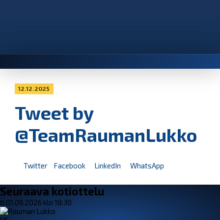
12.12.2025
Tweet by
@TeamRaumanLukko
Twitter
Facebook
LinkedIn
WhatsApp
Seuraava kotiottelu
ti 01.09.2026 klo 18:30