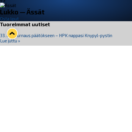
VS
Lukko — Ässät
Osta liput
Tuoreimmat uutiset
33. Pitsiturnaus päätökseen – HPK nappasi Knypyl-pystin
Lue juttu »
Otteluliput juhlakaudelle 26–27 nyt myynnissä!
Lue juttu »
Kiekko-Espoo voittaa historian ensimmäisen naisten
Pitsiturnauksen
Lue juttu »
Pitsiturnauksen päiväliput on loppuunmyyty – Pitsitunnelmaan
pääset myös Marina Vistan terassilla
Lue juttu »
Lukko ja pirkanmaalainen vaatevalmistaja Nousu yhteistyöhön
Lue juttu »
Seuraa Lukkoa somessa