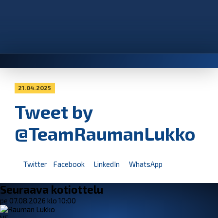
21.04.2025
Tweet by
@TeamRaumanLukko
Twitter
Facebook
LinkedIn
WhatsApp
Seuraava kotiottelu
pe 07.08.2026 klo 10:00