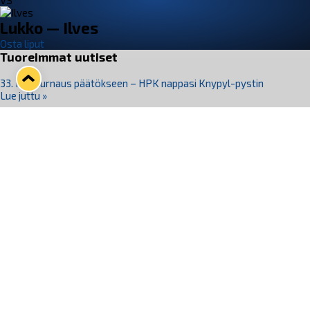
VS
Lukko — Ilves
Osta liput
Tuoreimmat uutiset
33. Pitsiturnaus päätökseen – HPK nappasi Knypyl-pystin
Lue juttu »
Otteluliput juhlakaudelle 26–27 nyt myynnissä!
Lue juttu »
Kiekko-Espoo voittaa historian ensimmäisen naisten
Pitsiturnauksen
Lue juttu »
Pitsiturnauksen päiväliput on loppuunmyyty – Pitsitunnelmaan
pääset myös Marina Vistan terassilla
Lue juttu »
Lukko ja pirkanmaalainen vaatevalmistaja Nousu yhteistyöhön
Lue juttu »
Seuraa Lukkoa somessa