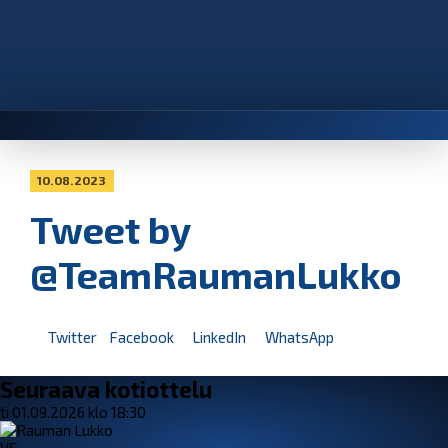
10.08.2023
Tweet by
@TeamRaumanLukko
Twitter
Facebook
LinkedIn
WhatsApp
Seuraava kotiottelu
ti 01.09.2026 klo 18:30