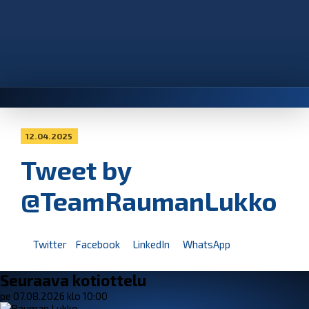
12.04.2025
Tweet by
@TeamRaumanLukko
Twitter
Facebook
LinkedIn
WhatsApp
Seuraava kotiottelu
pe 07.08.2026 klo 10:00