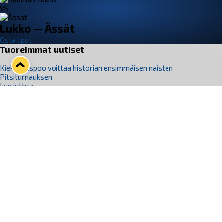
VS
Lukko — Ässät
Osta liput
Tuoreimmat uutiset
Kiekko-Espoo voittaa historian ensimmäisen naisten
Pitsiturnauksen
Lue juttu »
Pitsiturnauksen päiväliput on loppuunmyyty – Pitsitunnelmaan
pääset myös Marina Vistan terassilla
Lue juttu »
Lukko ja pirkanmaalainen vaatevalmistaja Nousu yhteistyöhön
Lue juttu »
Aapo Vanninen Nuorten Leijonien mukana
Lue juttu »
Rauman Lukko Oy on ostanut Marina Vista Oy:n liiketoiminnan
Raumalta
Lue juttu »