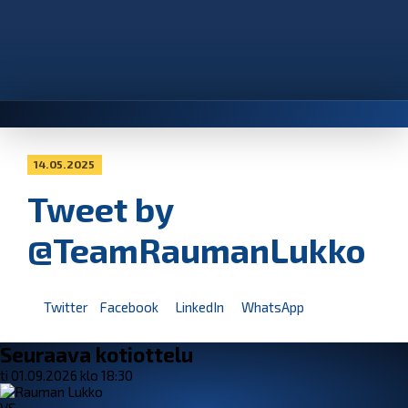
14.05.2025
Tweet by
@TeamRaumanLukko
Twitter
Facebook
LinkedIn
WhatsApp
Seuraava kotiottelu
ti 01.09.2026 klo 18:30