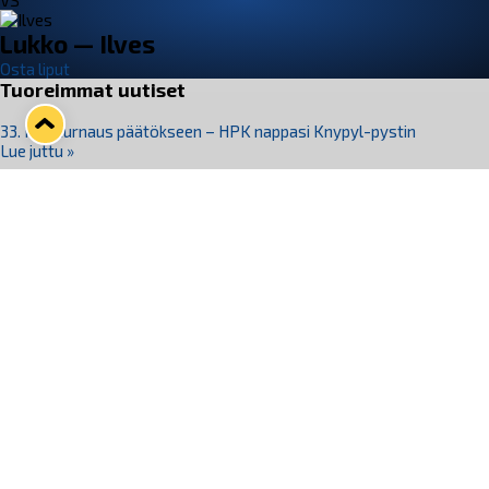
VS
Lukko — Ilves
Osta liput
Tuoreimmat uutiset
33. Pitsiturnaus päätökseen – HPK nappasi Knypyl-pystin
Lue juttu »
Otteluliput juhlakaudelle 26–27 nyt myynnissä!
Lue juttu »
Kiekko-Espoo voittaa historian ensimmäisen naisten
Pitsiturnauksen
Lue juttu »
Pitsiturnauksen päiväliput on loppuunmyyty – Pitsitunnelmaan
pääset myös Marina Vistan terassilla
Lue juttu »
Lukko ja pirkanmaalainen vaatevalmistaja Nousu yhteistyöhön
Lue juttu »
Seuraa Lukkoa somessa