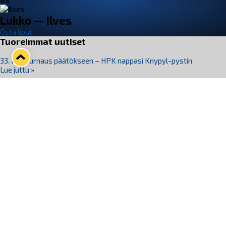
VS
Lukko — Ilves
Osta liput
Tuoreimmat uutiset
33. Pitsiturnaus päätökseen – HPK nappasi Knypyl-pystin
Lue juttu »
Otteluliput juhlakaudelle 26–27 nyt myynnissä!
Lue juttu »
Kiekko-Espoo voittaa historian ensimmäisen naisten
Pitsiturnauksen
Lue juttu »
Pitsiturnauksen päiväliput on loppuunmyyty – Pitsitunnelmaan
pääset myös Marina Vistan terassilla
Lue juttu »
Lukko ja pirkanmaalainen vaatevalmistaja Nousu yhteistyöhön
Lue juttu »
Seuraa Lukkoa somessa