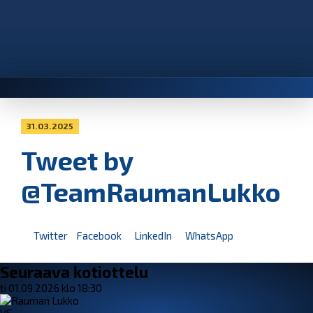
31.03.2025
Tweet by
@TeamRaumanLukko
Twitter
Facebook
LinkedIn
WhatsApp
Seuraava kotiottelu
ti 01.09.2026 klo 18:30