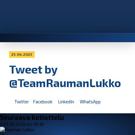
25.04.2025
Tweet by
@TeamRaumanLukko
Twitter
Facebook
LinkedIn
WhatsApp
Seuraava kotiottelu
ti 01.09.2026 klo 18:30