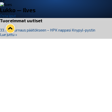
VS
Lukko — Ilves
Osta liput
Tuoreimmat uutiset
33. Pitsiturnaus päätökseen – HPK nappasi Knypyl-pystin
Lue juttu »
Otteluliput juhlakaudelle 26–27 nyt myynnissä!
Lue juttu »
Kiekko-Espoo voittaa historian ensimmäisen naisten
Pitsiturnauksen
Lue juttu »
Pitsiturnauksen päiväliput on loppuunmyyty – Pitsitunnelmaan
pääset myös Marina Vistan terassilla
Lue juttu »
Lukko ja pirkanmaalainen vaatevalmistaja Nousu yhteistyöhön
Lue juttu »
Seuraa Lukkoa somessa