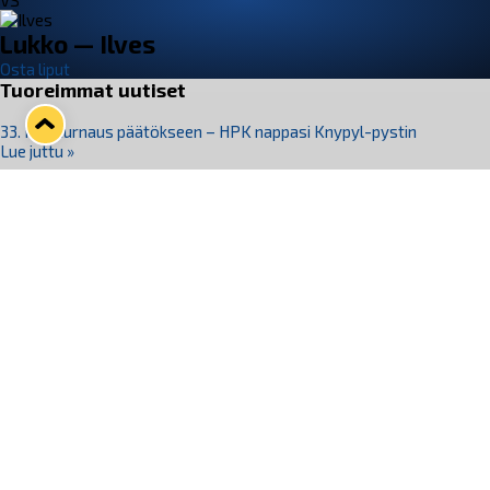
VS
Lukko — Ilves
Osta liput
Tuoreimmat uutiset
33. Pitsiturnaus päätökseen – HPK nappasi Knypyl-pystin
Lue juttu »
Otteluliput juhlakaudelle 26–27 nyt myynnissä!
Lue juttu »
Kiekko-Espoo voittaa historian ensimmäisen naisten
Pitsiturnauksen
Lue juttu »
Pitsiturnauksen päiväliput on loppuunmyyty – Pitsitunnelmaan
pääset myös Marina Vistan terassilla
Lue juttu »
Lukko ja pirkanmaalainen vaatevalmistaja Nousu yhteistyöhön
Lue juttu »
Seuraa Lukkoa somessa