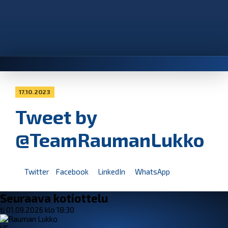
17.10.2023
Tweet by
@TeamRaumanLukko
Twitter
Facebook
LinkedIn
WhatsApp
Seuraava kotiottelu
ti 01.09.2026 klo 18:30