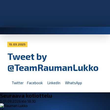
15.03.2025
Tweet by
@TeamRaumanLukko
Twitter
Facebook
LinkedIn
WhatsApp
Seuraava kotiottelu
ti 01.09.2026 klo 18:30