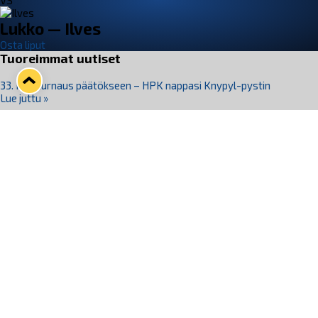
VS
Lukko — Ilves
Osta liput
Tuoreimmat uutiset
33. Pitsiturnaus päätökseen – HPK nappasi Knypyl-pystin
Lue juttu »
Otteluliput juhlakaudelle 26–27 nyt myynnissä!
Lue juttu »
Kiekko-Espoo voittaa historian ensimmäisen naisten
Pitsiturnauksen
Lue juttu »
Pitsiturnauksen päiväliput on loppuunmyyty – Pitsitunnelmaan
pääset myös Marina Vistan terassilla
Lue juttu »
Lukko ja pirkanmaalainen vaatevalmistaja Nousu yhteistyöhön
Lue juttu »
Seuraa Lukkoa somessa