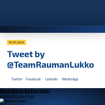
18.07.2024
Tweet by
@TeamRaumanLukko
Twitter
Facebook
LinkedIn
WhatsApp
Seuraava kotiottelu
ti 01.09.2026 klo 18:30