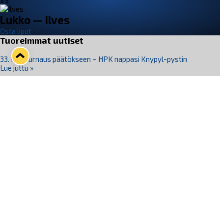
VS
Lukko — Ilves
Osta liput
Tuoreimmat uutiset
33. Pitsiturnaus päätökseen – HPK nappasi Knypyl-pystin
Lue juttu »
Otteluliput juhlakaudelle 26–27 nyt myynnissä!
Lue juttu »
Kiekko-Espoo voittaa historian ensimmäisen naisten
Pitsiturnauksen
Lue juttu »
Pitsiturnauksen päiväliput on loppuunmyyty – Pitsitunnelmaan
pääset myös Marina Vistan terassilla
Lue juttu »
Lukko ja pirkanmaalainen vaatevalmistaja Nousu yhteistyöhön
Lue juttu »
Seuraa Lukkoa somessa