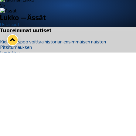
VS
Lukko — Ässät
Osta liput
Tuoreimmat uutiset
Kiekko-Espoo voittaa historian ensimmäisen naisten
Pitsiturnauksen
Lue juttu »
Pitsiturnauksen päiväliput on loppuunmyyty – Pitsitunnelmaan
pääset myös Marina Vistan terassilla
Lue juttu »
Lukko ja pirkanmaalainen vaatevalmistaja Nousu yhteistyöhön
Lue juttu »
Aapo Vanninen Nuorten Leijonien mukana
Lue juttu »
Rauman Lukko Oy on ostanut Marina Vista Oy:n liiketoiminnan
Raumalta
Lue juttu »