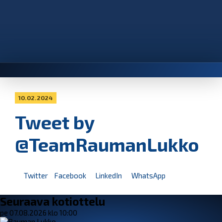
10.02.2024
Tweet by
@TeamRaumanLukko
Twitter
Facebook
LinkedIn
WhatsApp
Seuraava kotiottelu
pe 07.08.2026 klo 10:00