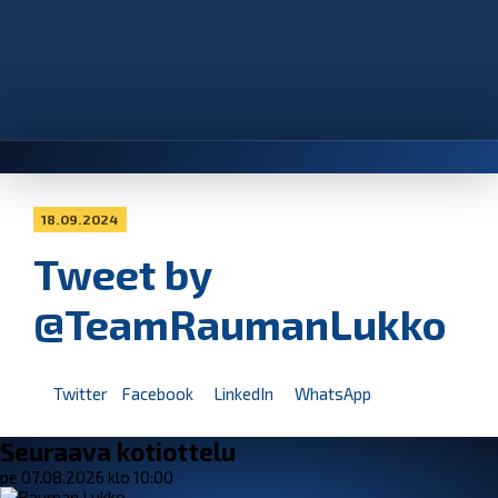
18.09.2024
Tweet by
@TeamRaumanLukko
Twitter
Facebook
LinkedIn
WhatsApp
Seuraava kotiottelu
pe 07.08.2026 klo 10:00