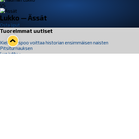
VS
Lukko — Ässät
Osta liput
Tuoreimmat uutiset
Kiekko-Espoo voittaa historian ensimmäisen naisten
Pitsiturnauksen
Lue juttu »
Pitsiturnauksen päiväliput on loppuunmyyty – Pitsitunnelmaan
pääset myös Marina Vistan terassilla
Lue juttu »
Lukko ja pirkanmaalainen vaatevalmistaja Nousu yhteistyöhön
Lue juttu »
Aapo Vanninen Nuorten Leijonien mukana
Lue juttu »
Rauman Lukko Oy on ostanut Marina Vista Oy:n liiketoiminnan
Raumalta
Lue juttu »