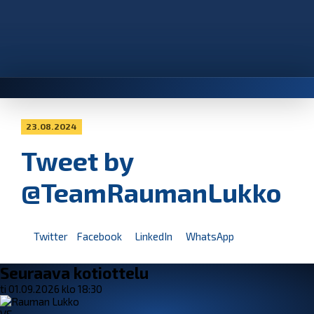
23.08.2024
Tweet by
@TeamRaumanLukko
Twitter
Facebook
LinkedIn
WhatsApp
Seuraava kotiottelu
ti 01.09.2026 klo 18:30