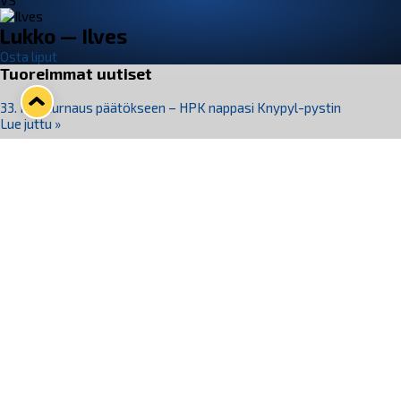
VS
Lukko — Ilves
Osta liput
Tuoreimmat uutiset
33. Pitsiturnaus päätökseen – HPK nappasi Knypyl-pystin
Lue juttu »
Otteluliput juhlakaudelle 26–27 nyt myynnissä!
Lue juttu »
Kiekko-Espoo voittaa historian ensimmäisen naisten
Pitsiturnauksen
Lue juttu »
Pitsiturnauksen päiväliput on loppuunmyyty – Pitsitunnelmaan
pääset myös Marina Vistan terassilla
Lue juttu »
Lukko ja pirkanmaalainen vaatevalmistaja Nousu yhteistyöhön
Lue juttu »
Seuraa Lukkoa somessa