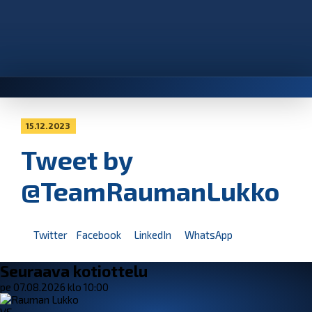
15.12.2023
Tweet by
@TeamRaumanLukko
Twitter
Facebook
LinkedIn
WhatsApp
Seuraava kotiottelu
pe 07.08.2026 klo 10:00