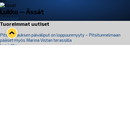
VS
Lukko — Ässät
Osta liput
Tuoreimmat uutiset
Pitsiturnauksen päiväliput on loppuunmyyty – Pitsitunnelmaan
pääset myös Marina Vistan terassilla
Lue juttu »
Lukko ja pirkanmaalainen vaatevalmistaja Nousu yhteistyöhön
Lue juttu »
Aapo Vanninen Nuorten Leijonien mukana
Lue juttu »
Rauman Lukko Oy on ostanut Marina Vista Oy:n liiketoiminnan
Raumalta
Lue juttu »
Varausviikonloppu oli kiireinen Jakub Florisille
Lue juttu »
Seuraa Lukkoa somessa