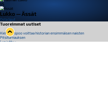
VS
Lukko — Ässät
Osta liput
Tuoreimmat uutiset
Kiekko-Espoo voittaa historian ensimmäisen naisten
Pitsiturnauksen
Lue juttu »
Pitsiturnauksen päiväliput on loppuunmyyty – Pitsitunnelmaan
pääset myös Marina Vistan terassilla
Lue juttu »
Lukko ja pirkanmaalainen vaatevalmistaja Nousu yhteistyöhön
Lue juttu »
Aapo Vanninen Nuorten Leijonien mukana
Lue juttu »
Rauman Lukko Oy on ostanut Marina Vista Oy:n liiketoiminnan
Raumalta
Lue juttu »