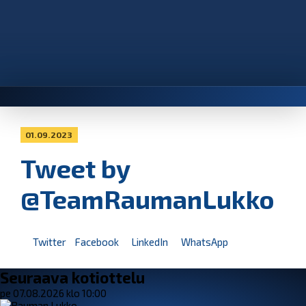
01.09.2023
Tweet by
@TeamRaumanLukko
Twitter
Facebook
LinkedIn
WhatsApp
Seuraava kotiottelu
pe 07.08.2026 klo 10:00