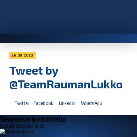
26.09.2023
Tweet by
@TeamRaumanLukko
Twitter
Facebook
LinkedIn
WhatsApp
Seuraava kotiottelu
ti 01.09.2026 klo 18:30