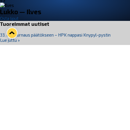
VS
Lukko — Ilves
Osta liput
Tuoreimmat uutiset
33. Pitsiturnaus päätökseen – HPK nappasi Knypyl-pystin
Lue juttu »
Otteluliput juhlakaudelle 26–27 nyt myynnissä!
Lue juttu »
Kiekko-Espoo voittaa historian ensimmäisen naisten
Pitsiturnauksen
Lue juttu »
Pitsiturnauksen päiväliput on loppuunmyyty – Pitsitunnelmaan
pääset myös Marina Vistan terassilla
Lue juttu »
Lukko ja pirkanmaalainen vaatevalmistaja Nousu yhteistyöhön
Lue juttu »
Seuraa Lukkoa somessa