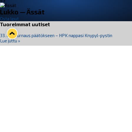
VS
Lukko — Ässät
Osta liput
Tuoreimmat uutiset
33. Pitsiturnaus päätökseen – HPK nappasi Knypyl-pystin
Lue juttu »
Otteluliput juhlakaudelle 26–27 nyt myynnissä!
Lue juttu »
Kiekko-Espoo voittaa historian ensimmäisen naisten
Pitsiturnauksen
Lue juttu »
Pitsiturnauksen päiväliput on loppuunmyyty – Pitsitunnelmaan
pääset myös Marina Vistan terassilla
Lue juttu »
Lukko ja pirkanmaalainen vaatevalmistaja Nousu yhteistyöhön
Lue juttu »
Seuraa Lukkoa somessa