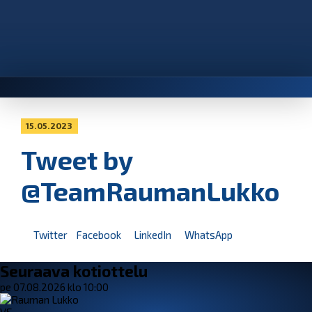
15.05.2023
Tweet by
@TeamRaumanLukko
Twitter
Facebook
LinkedIn
WhatsApp
Seuraava kotiottelu
pe 07.08.2026 klo 10:00