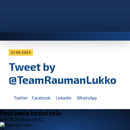
27.09.2023
Tweet by
@TeamRaumanLukko
Twitter
Facebook
LinkedIn
WhatsApp
Seuraava kotiottelu
ti 01.09.2026 klo 18:30