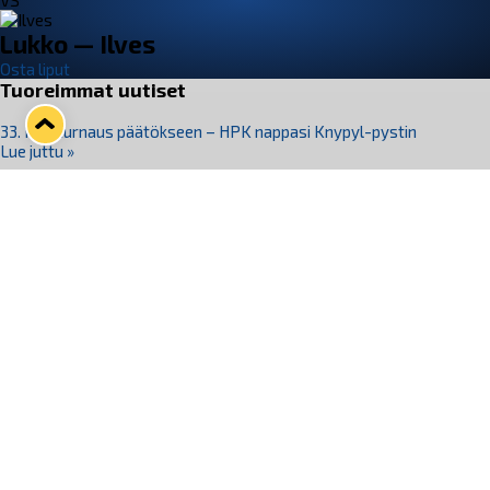
VS
Lukko — Ilves
Osta liput
Tuoreimmat uutiset
33. Pitsiturnaus päätökseen – HPK nappasi Knypyl-pystin
Lue juttu »
Otteluliput juhlakaudelle 26–27 nyt myynnissä!
Lue juttu »
Kiekko-Espoo voittaa historian ensimmäisen naisten
Pitsiturnauksen
Lue juttu »
Pitsiturnauksen päiväliput on loppuunmyyty – Pitsitunnelmaan
pääset myös Marina Vistan terassilla
Lue juttu »
Lukko ja pirkanmaalainen vaatevalmistaja Nousu yhteistyöhön
Lue juttu »
Seuraa Lukkoa somessa