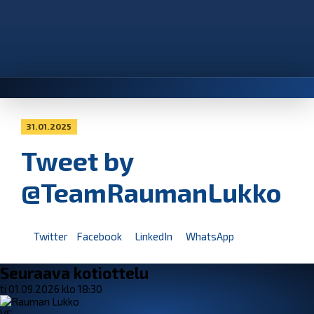
31.01.2025
Tweet by
@TeamRaumanLukko
Twitter
Facebook
LinkedIn
WhatsApp
Seuraava kotiottelu
ti 01.09.2026 klo 18:30