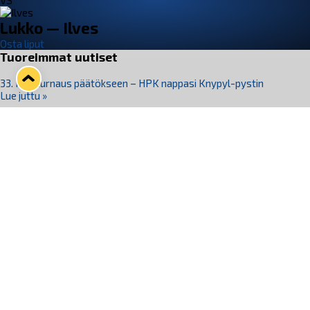
VS
Lukko — Ilves
Osta liput
Tuoreimmat uutiset
33. Pitsiturnaus päätökseen – HPK nappasi Knypyl-pystin
Lue juttu »
Otteluliput juhlakaudelle 26–27 nyt myynnissä!
Lue juttu »
Kiekko-Espoo voittaa historian ensimmäisen naisten
Pitsiturnauksen
Lue juttu »
Pitsiturnauksen päiväliput on loppuunmyyty – Pitsitunnelmaan
pääset myös Marina Vistan terassilla
Lue juttu »
Lukko ja pirkanmaalainen vaatevalmistaja Nousu yhteistyöhön
Lue juttu »
Seuraa Lukkoa somessa