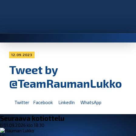
12.09.2023
Tweet by
@TeamRaumanLukko
Twitter
Facebook
LinkedIn
WhatsApp
Seuraava kotiottelu
ti 01.09.2026 klo 18:30