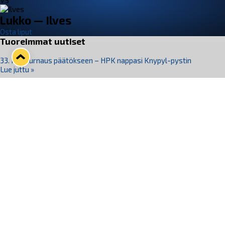
VS
Lukko — Ilves
Osta liput
Tuoreimmat uutiset
33. Pitsiturnaus päätökseen – HPK nappasi Knypyl-pystin
Lue juttu »
Otteluliput juhlakaudelle 26–27 nyt myynnissä!
Lue juttu »
Kiekko-Espoo voittaa historian ensimmäisen naisten
Pitsiturnauksen
Lue juttu »
Pitsiturnauksen päiväliput on loppuunmyyty – Pitsitunnelmaan
pääset myös Marina Vistan terassilla
Lue juttu »
Lukko ja pirkanmaalainen vaatevalmistaja Nousu yhteistyöhön
Lue juttu »
Seuraa Lukkoa somessa