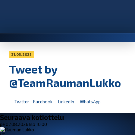
31.03.2025
Tweet by
@TeamRaumanLukko
Twitter
Facebook
LinkedIn
WhatsApp
Seuraava kotiottelu
pe 07.08.2026 klo 10:00