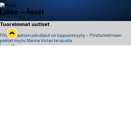
VS
Lukko — Ässät
Osta liput
Tuoreimmat uutiset
Pitsiturnauksen päiväliput on loppuunmyyty – Pitsitunnelmaan
pääset myös Marina Vistan terassilla
Lue juttu »
Lukko ja pirkanmaalainen vaatevalmistaja Nousu yhteistyöhön
Lue juttu »
Aapo Vanninen Nuorten Leijonien mukana
Lue juttu »
Rauman Lukko Oy on ostanut Marina Vista Oy:n liiketoiminnan
Raumalta
Lue juttu »
Varausviikonloppu oli kiireinen Jakub Florisille
Lue juttu »
Seuraa Lukkoa somessa