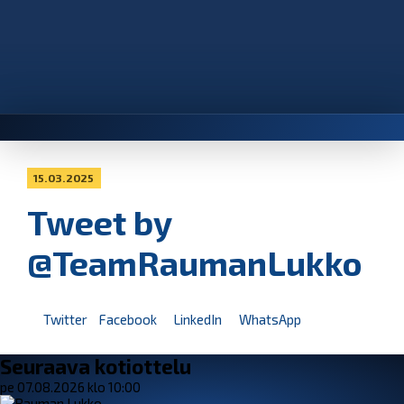
15.03.2025
Tweet by
@TeamRaumanLukko
Twitter
Facebook
LinkedIn
WhatsApp
Seuraava kotiottelu
pe 07.08.2026 klo 10:00