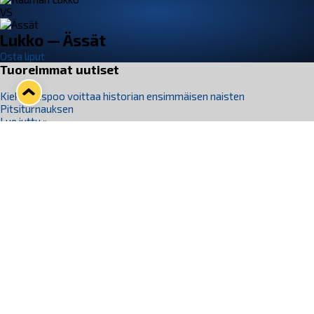
VS
Lukko — Ässät
Osta liput
Tuoreimmat uutiset
Kiekko-Espoo voittaa historian ensimmäisen naisten
Pitsiturnauksen
Lue juttu »
Pitsiturnauksen päiväliput on loppuunmyyty – Pitsitunnelmaan
pääset myös Marina Vistan terassilla
Lue juttu »
Lukko ja pirkanmaalainen vaatevalmistaja Nousu yhteistyöhön
Lue juttu »
Aapo Vanninen Nuorten Leijonien mukana
Lue juttu »
Rauman Lukko Oy on ostanut Marina Vista Oy:n liiketoiminnan
Raumalta
Lue juttu »