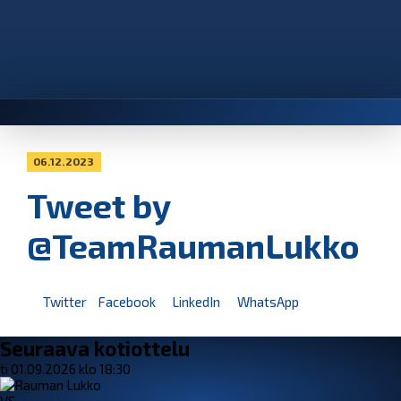
06.12.2023
Tweet by
@TeamRaumanLukko
Twitter
Facebook
LinkedIn
WhatsApp
Seuraava kotiottelu
ti 01.09.2026 klo 18:30