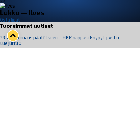
VS
Lukko — Ilves
Osta liput
Tuoreimmat uutiset
33. Pitsiturnaus päätökseen – HPK nappasi Knypyl-pystin
Lue juttu »
Otteluliput juhlakaudelle 26–27 nyt myynnissä!
Lue juttu »
Kiekko-Espoo voittaa historian ensimmäisen naisten
Pitsiturnauksen
Lue juttu »
Pitsiturnauksen päiväliput on loppuunmyyty – Pitsitunnelmaan
pääset myös Marina Vistan terassilla
Lue juttu »
Lukko ja pirkanmaalainen vaatevalmistaja Nousu yhteistyöhön
Lue juttu »
Seuraa Lukkoa somessa