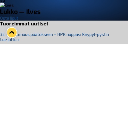
VS
Lukko — Ilves
Osta liput
Tuoreimmat uutiset
33. Pitsiturnaus päätökseen – HPK nappasi Knypyl-pystin
Lue juttu »
Otteluliput juhlakaudelle 26–27 nyt myynnissä!
Lue juttu »
Kiekko-Espoo voittaa historian ensimmäisen naisten
Pitsiturnauksen
Lue juttu »
Pitsiturnauksen päiväliput on loppuunmyyty – Pitsitunnelmaan
pääset myös Marina Vistan terassilla
Lue juttu »
Lukko ja pirkanmaalainen vaatevalmistaja Nousu yhteistyöhön
Lue juttu »
Seuraa Lukkoa somessa