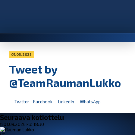
07.03.2025
Tweet by
@TeamRaumanLukko
Twitter
Facebook
LinkedIn
WhatsApp
Seuraava kotiottelu
ti 01.09.2026 klo 18:30