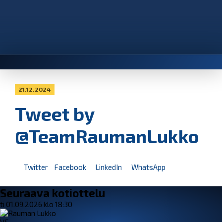
21.12.2024
Tweet by
@TeamRaumanLukko
Twitter
Facebook
LinkedIn
WhatsApp
Seuraava kotiottelu
ti 01.09.2026 klo 18:30