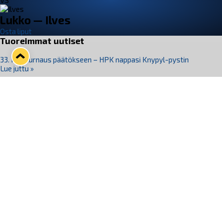
VS
Lukko — Ilves
Osta liput
Tuoreimmat uutiset
33. Pitsiturnaus päätökseen – HPK nappasi Knypyl-pystin
Lue juttu »
Otteluliput juhlakaudelle 26–27 nyt myynnissä!
Lue juttu »
Kiekko-Espoo voittaa historian ensimmäisen naisten
Pitsiturnauksen
Lue juttu »
Pitsiturnauksen päiväliput on loppuunmyyty – Pitsitunnelmaan
pääset myös Marina Vistan terassilla
Lue juttu »
Lukko ja pirkanmaalainen vaatevalmistaja Nousu yhteistyöhön
Lue juttu »
Seuraa Lukkoa somessa