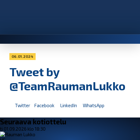
06.01.2024
Tweet by
@TeamRaumanLukko
Twitter
Facebook
LinkedIn
WhatsApp
Seuraava kotiottelu
ti 01.09.2026 klo 18:30