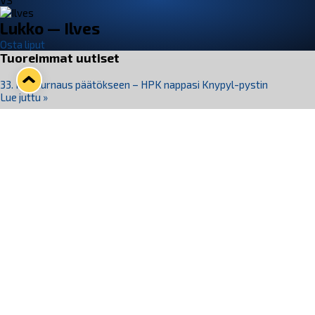
VS
Lukko — Ilves
Osta liput
Tuoreimmat uutiset
33. Pitsiturnaus päätökseen – HPK nappasi Knypyl-pystin
Lue juttu »
Otteluliput juhlakaudelle 26–27 nyt myynnissä!
Lue juttu »
Kiekko-Espoo voittaa historian ensimmäisen naisten
Pitsiturnauksen
Lue juttu »
Pitsiturnauksen päiväliput on loppuunmyyty – Pitsitunnelmaan
pääset myös Marina Vistan terassilla
Lue juttu »
Lukko ja pirkanmaalainen vaatevalmistaja Nousu yhteistyöhön
Lue juttu »
Seuraa Lukkoa somessa