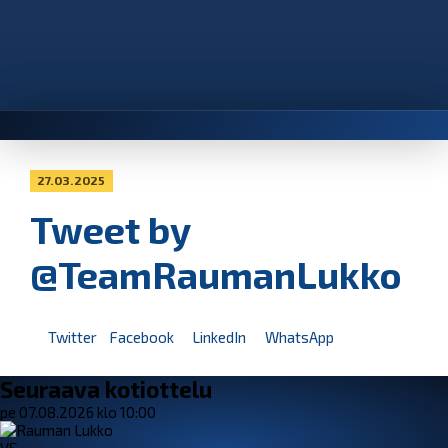
27.03.2025
Tweet by
@TeamRaumanLukko
Twitter
Facebook
LinkedIn
WhatsApp
Seuraava kotiottelu
pe 07.08.2026 klo 10:00