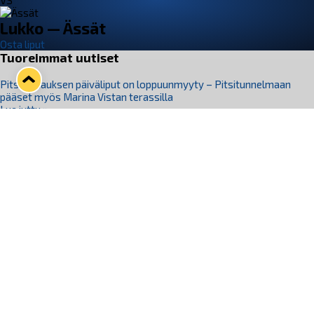
VS
Lukko — Ässät
Osta liput
Tuoreimmat uutiset
Pitsiturnauksen päiväliput on loppuunmyyty – Pitsitunnelmaan
pääset myös Marina Vistan terassilla
Lue juttu »
Lukko ja pirkanmaalainen vaatevalmistaja Nousu yhteistyöhön
Lue juttu »
Aapo Vanninen Nuorten Leijonien mukana
Lue juttu »
Rauman Lukko Oy on ostanut Marina Vista Oy:n liiketoiminnan
Raumalta
Lue juttu »
Varausviikonloppu oli kiireinen Jakub Florisille
Lue juttu »
Seuraa Lukkoa somessa