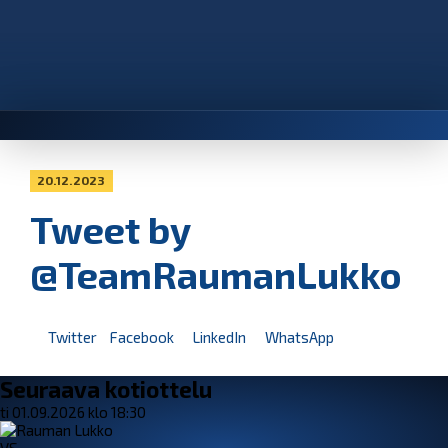
20.12.2023
Tweet by
@TeamRaumanLukko
Twitter
Facebook
LinkedIn
WhatsApp
Seuraava kotiottelu
ti 01.09.2026 klo 18:30