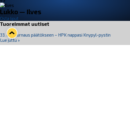
VS
Lukko — Ilves
Osta liput
Tuoreimmat uutiset
33. Pitsiturnaus päätökseen – HPK nappasi Knypyl-pystin
Lue juttu »
Otteluliput juhlakaudelle 26–27 nyt myynnissä!
Lue juttu »
Kiekko-Espoo voittaa historian ensimmäisen naisten
Pitsiturnauksen
Lue juttu »
Pitsiturnauksen päiväliput on loppuunmyyty – Pitsitunnelmaan
pääset myös Marina Vistan terassilla
Lue juttu »
Lukko ja pirkanmaalainen vaatevalmistaja Nousu yhteistyöhön
Lue juttu »
Seuraa Lukkoa somessa