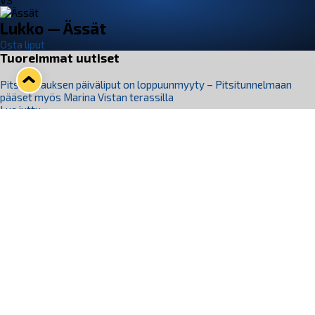
VS
Lukko — Ässät
Osta liput
Tuoreimmat uutiset
Pitsiturnauksen päiväliput on loppuunmyyty – Pitsitunnelmaan
pääset myös Marina Vistan terassilla
Lue juttu »
Lukko ja pirkanmaalainen vaatevalmistaja Nousu yhteistyöhön
Lue juttu »
Aapo Vanninen Nuorten Leijonien mukana
Lue juttu »
Rauman Lukko Oy on ostanut Marina Vista Oy:n liiketoiminnan
Raumalta
Lue juttu »
Varausviikonloppu oli kiireinen Jakub Florisille
Lue juttu »
Seuraa Lukkoa somessa