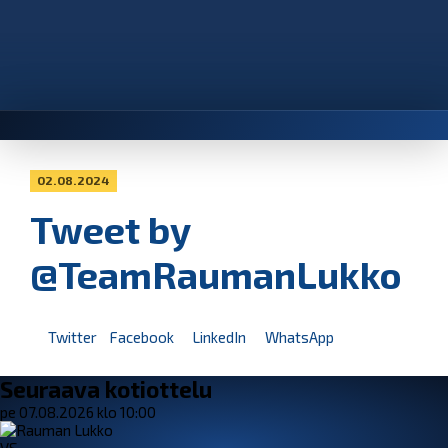
02.08.2024
Tweet by
@TeamRaumanLukko
Twitter
Facebook
LinkedIn
WhatsApp
Seuraava kotiottelu
pe 07.08.2026 klo 10:00