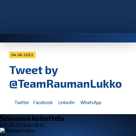
04.08.2023
Tweet by
@TeamRaumanLukko
Twitter
Facebook
LinkedIn
WhatsApp
Seuraava kotiottelu
ti 01.09.2026 klo 18:30