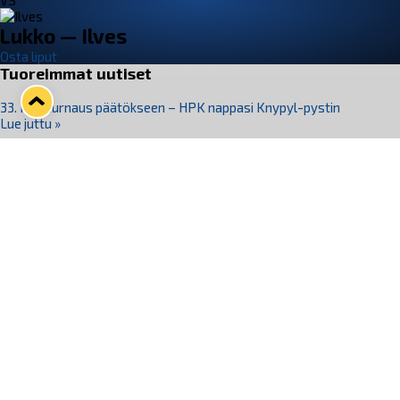
VS
Lukko — Ilves
Osta liput
Tuoreimmat uutiset
33. Pitsiturnaus päätökseen – HPK nappasi Knypyl-pystin
Lue juttu »
Otteluliput juhlakaudelle 26–27 nyt myynnissä!
Lue juttu »
Kiekko-Espoo voittaa historian ensimmäisen naisten
Pitsiturnauksen
Lue juttu »
Pitsiturnauksen päiväliput on loppuunmyyty – Pitsitunnelmaan
pääset myös Marina Vistan terassilla
Lue juttu »
Lukko ja pirkanmaalainen vaatevalmistaja Nousu yhteistyöhön
Lue juttu »
Seuraa Lukkoa somessa