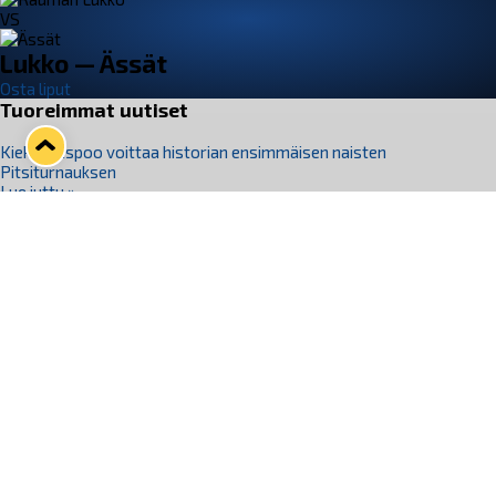
VS
Lukko — Ässät
Osta liput
Tuoreimmat uutiset
Kiekko-Espoo voittaa historian ensimmäisen naisten
Pitsiturnauksen
Lue juttu »
Pitsiturnauksen päiväliput on loppuunmyyty – Pitsitunnelmaan
pääset myös Marina Vistan terassilla
Lue juttu »
Lukko ja pirkanmaalainen vaatevalmistaja Nousu yhteistyöhön
Lue juttu »
Aapo Vanninen Nuorten Leijonien mukana
Lue juttu »
Rauman Lukko Oy on ostanut Marina Vista Oy:n liiketoiminnan
Raumalta
Lue juttu »