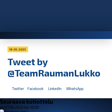
18.05.2025
Tweet by
@TeamRaumanLukko
Twitter
Facebook
LinkedIn
WhatsApp
Seuraava kotiottelu
pe 07.08.2026 klo 10:00