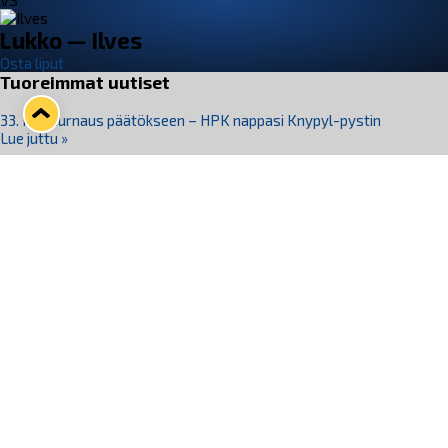
VS
Lukko — Ilves
Osta liput
Tuoreimmat uutiset
33. Pitsiturnaus päätökseen – HPK nappasi Knypyl-pystin
Lue juttu »
Otteluliput juhlakaudelle 26–27 nyt myynnissä!
Lue juttu »
Kiekko-Espoo voittaa historian ensimmäisen naisten
Pitsiturnauksen
Lue juttu »
Pitsiturnauksen päiväliput on loppuunmyyty – Pitsitunnelmaan
pääset myös Marina Vistan terassilla
Lue juttu »
Lukko ja pirkanmaalainen vaatevalmistaja Nousu yhteistyöhön
Lue juttu »
Seuraa Lukkoa somessa