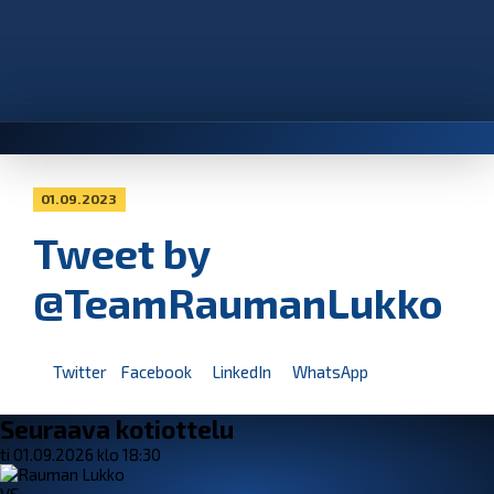
01.09.2023
Tweet by
@TeamRaumanLukko
Twitter
Facebook
LinkedIn
WhatsApp
Seuraava kotiottelu
ti 01.09.2026 klo 18:30