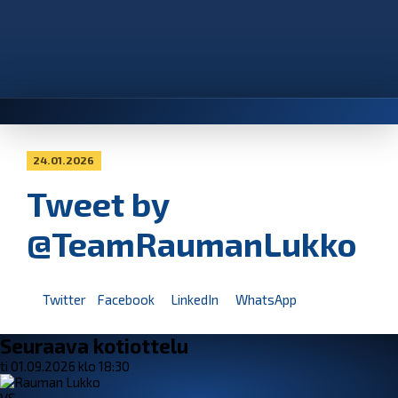
24.01.2026
Tweet by
@TeamRaumanLukko
Twitter
Facebook
LinkedIn
WhatsApp
Seuraava kotiottelu
ti 01.09.2026 klo 18:30