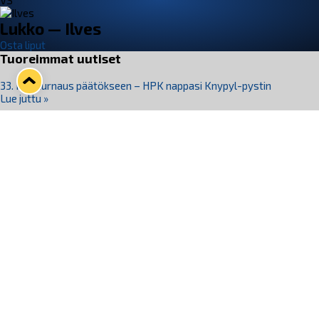
VS
Lukko — Ilves
Osta liput
Tuoreimmat uutiset
33. Pitsiturnaus päätökseen – HPK nappasi Knypyl-pystin
Lue juttu »
Otteluliput juhlakaudelle 26–27 nyt myynnissä!
Lue juttu »
Kiekko-Espoo voittaa historian ensimmäisen naisten
Pitsiturnauksen
Lue juttu »
Pitsiturnauksen päiväliput on loppuunmyyty – Pitsitunnelmaan
pääset myös Marina Vistan terassilla
Lue juttu »
Lukko ja pirkanmaalainen vaatevalmistaja Nousu yhteistyöhön
Lue juttu »
Seuraa Lukkoa somessa