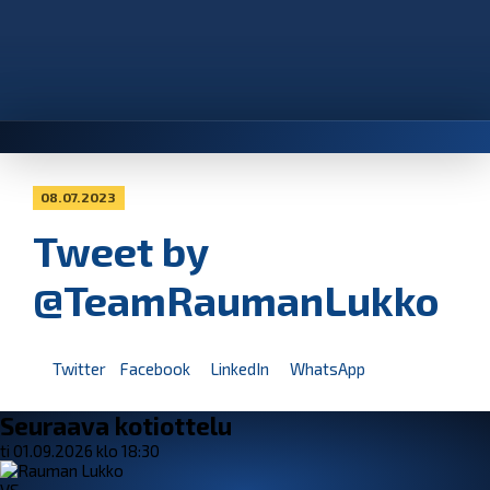
08.07.2023
Tweet by
@TeamRaumanLukko
Twitter
Facebook
LinkedIn
WhatsApp
Seuraava kotiottelu
ti 01.09.2026 klo 18:30