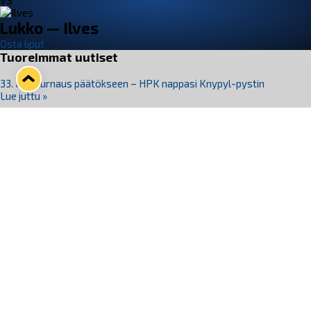
VS
Lukko — Ilves
Osta liput
Tuoreimmat uutiset
33. Pitsiturnaus päätökseen – HPK nappasi Knypyl-pystin
Lue juttu »
Otteluliput juhlakaudelle 26–27 nyt myynnissä!
Lue juttu »
Kiekko-Espoo voittaa historian ensimmäisen naisten
Pitsiturnauksen
Lue juttu »
Pitsiturnauksen päiväliput on loppuunmyyty – Pitsitunnelmaan
pääset myös Marina Vistan terassilla
Lue juttu »
Lukko ja pirkanmaalainen vaatevalmistaja Nousu yhteistyöhön
Lue juttu »
Seuraa Lukkoa somessa