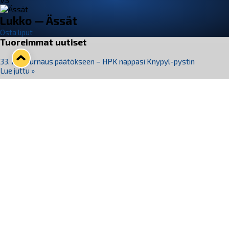
VS
Lukko — Ässät
Osta liput
Tuoreimmat uutiset
33. Pitsiturnaus päätökseen – HPK nappasi Knypyl-pystin
Lue juttu »
Otteluliput juhlakaudelle 26–27 nyt myynnissä!
Lue juttu »
Kiekko-Espoo voittaa historian ensimmäisen naisten
Pitsiturnauksen
Lue juttu »
Pitsiturnauksen päiväliput on loppuunmyyty – Pitsitunnelmaan
pääset myös Marina Vistan terassilla
Lue juttu »
Lukko ja pirkanmaalainen vaatevalmistaja Nousu yhteistyöhön
Lue juttu »
Seuraa Lukkoa somessa