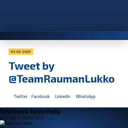
03.02.2025
Tweet by
@TeamRaumanLukko
Twitter
Facebook
LinkedIn
WhatsApp
Seuraava kotiottelu
pe 07.08.2026 klo 10:00