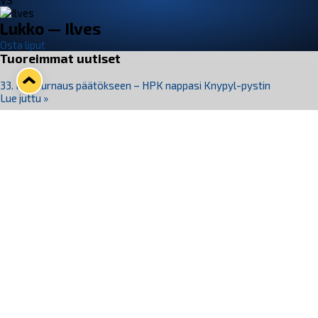
VS
Lukko — Ilves
Osta liput
Tuoreimmat uutiset
33. Pitsiturnaus päätökseen – HPK nappasi Knypyl-pystin
Lue juttu »
Otteluliput juhlakaudelle 26–27 nyt myynnissä!
Lue juttu »
Kiekko-Espoo voittaa historian ensimmäisen naisten
Pitsiturnauksen
Lue juttu »
Pitsiturnauksen päiväliput on loppuunmyyty – Pitsitunnelmaan
pääset myös Marina Vistan terassilla
Lue juttu »
Lukko ja pirkanmaalainen vaatevalmistaja Nousu yhteistyöhön
Lue juttu »
Seuraa Lukkoa somessa