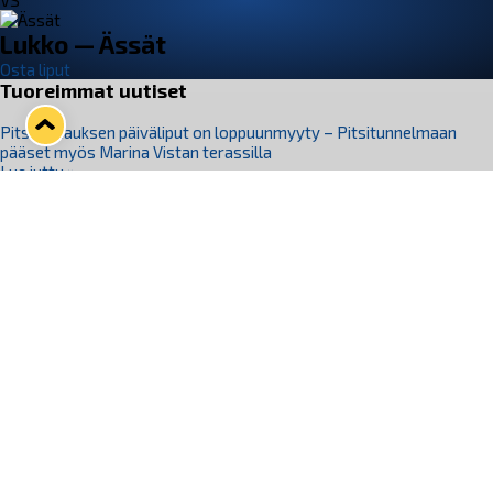
VS
Lukko — Ässät
Osta liput
Tuoreimmat uutiset
Pitsiturnauksen päiväliput on loppuunmyyty – Pitsitunnelmaan
pääset myös Marina Vistan terassilla
Lue juttu »
Lukko ja pirkanmaalainen vaatevalmistaja Nousu yhteistyöhön
Lue juttu »
Aapo Vanninen Nuorten Leijonien mukana
Lue juttu »
Rauman Lukko Oy on ostanut Marina Vista Oy:n liiketoiminnan
Raumalta
Lue juttu »
Varausviikonloppu oli kiireinen Jakub Florisille
Lue juttu »
Seuraa Lukkoa somessa