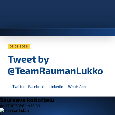
05.02.2026
Tweet by
@TeamRaumanLukko
Twitter
Facebook
LinkedIn
WhatsApp
Seuraava kotiottelu
pe 07.08.2026 klo 10:00