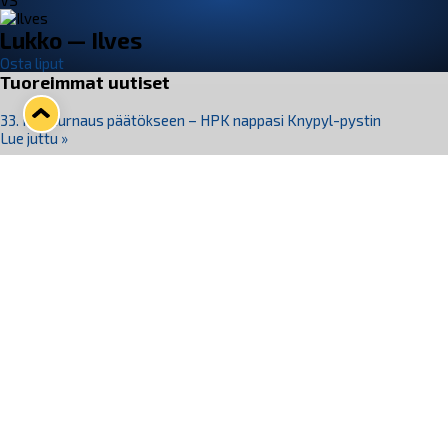
VS
Lukko — Ilves
Osta liput
Tuoreimmat uutiset
33. Pitsiturnaus päätökseen – HPK nappasi Knypyl-pystin
Lue juttu »
Otteluliput juhlakaudelle 26–27 nyt myynnissä!
Lue juttu »
Kiekko-Espoo voittaa historian ensimmäisen naisten
Pitsiturnauksen
Lue juttu »
Pitsiturnauksen päiväliput on loppuunmyyty – Pitsitunnelmaan
pääset myös Marina Vistan terassilla
Lue juttu »
Lukko ja pirkanmaalainen vaatevalmistaja Nousu yhteistyöhön
Lue juttu »
Seuraa Lukkoa somessa