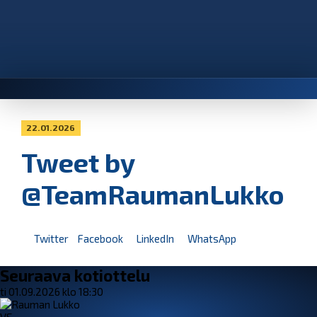
22.01.2026
Tweet by
@TeamRaumanLukko
Twitter
Facebook
LinkedIn
WhatsApp
Seuraava kotiottelu
ti 01.09.2026 klo 18:30