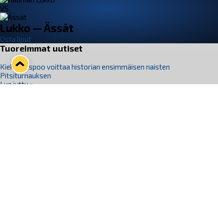
VS
Lukko — Ässät
Osta liput
Tuoreimmat uutiset
Kiekko-Espoo voittaa historian ensimmäisen naisten
Pitsiturnauksen
Lue juttu »
Pitsiturnauksen päiväliput on loppuunmyyty – Pitsitunnelmaan
pääset myös Marina Vistan terassilla
Lue juttu »
Lukko ja pirkanmaalainen vaatevalmistaja Nousu yhteistyöhön
Lue juttu »
Aapo Vanninen Nuorten Leijonien mukana
Lue juttu »
Rauman Lukko Oy on ostanut Marina Vista Oy:n liiketoiminnan
Raumalta
Lue juttu »