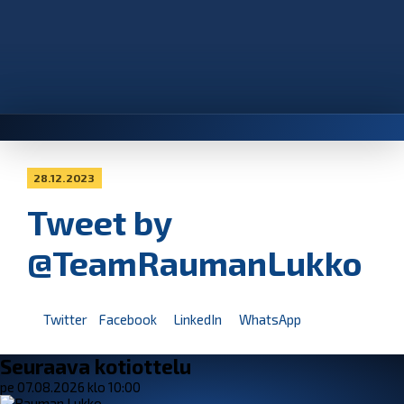
28.12.2023
Tweet by
@TeamRaumanLukko
Twitter
Facebook
LinkedIn
WhatsApp
Seuraava kotiottelu
pe 07.08.2026 klo 10:00