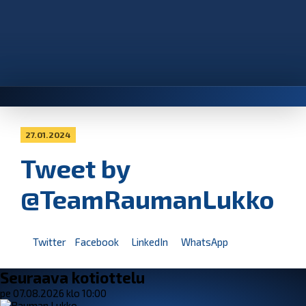
27.01.2024
Tweet by
@TeamRaumanLukko
Twitter
Facebook
LinkedIn
WhatsApp
Seuraava kotiottelu
pe 07.08.2026 klo 10:00