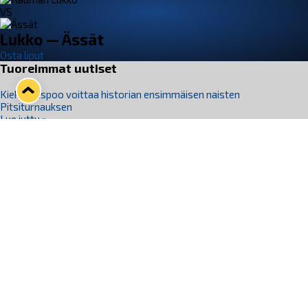
VS
Lukko — Ässät
Osta liput
Tuoreimmat uutiset
Kiekko-Espoo voittaa historian ensimmäisen naisten
Pitsiturnauksen
Lue juttu »
Pitsiturnauksen päiväliput on loppuunmyyty – Pitsitunnelmaan
pääset myös Marina Vistan terassilla
Lue juttu »
Lukko ja pirkanmaalainen vaatevalmistaja Nousu yhteistyöhön
Lue juttu »
Aapo Vanninen Nuorten Leijonien mukana
Lue juttu »
Rauman Lukko Oy on ostanut Marina Vista Oy:n liiketoiminnan
Raumalta
Lue juttu »