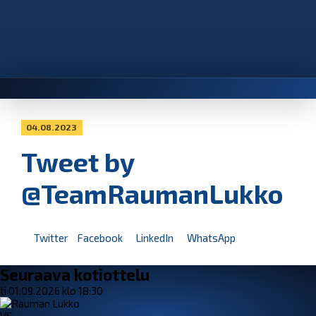
04.08.2023
Tweet by
@TeamRaumanLukko
Twitter
Facebook
LinkedIn
WhatsApp
Seuraava kotiottelu
ti 01.09.2026 klo 18:30