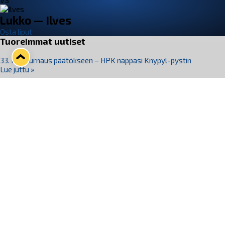
VS
Lukko — Ilves
Osta liput
Tuoreimmat uutiset
33. Pitsiturnaus päätökseen – HPK nappasi Knypyl-pystin
Lue juttu »
Otteluliput juhlakaudelle 26–27 nyt myynnissä!
Lue juttu »
Kiekko-Espoo voittaa historian ensimmäisen naisten
Pitsiturnauksen
Lue juttu »
Pitsiturnauksen päiväliput on loppuunmyyty – Pitsitunnelmaan
pääset myös Marina Vistan terassilla
Lue juttu »
Lukko ja pirkanmaalainen vaatevalmistaja Nousu yhteistyöhön
Lue juttu »
Seuraa Lukkoa somessa