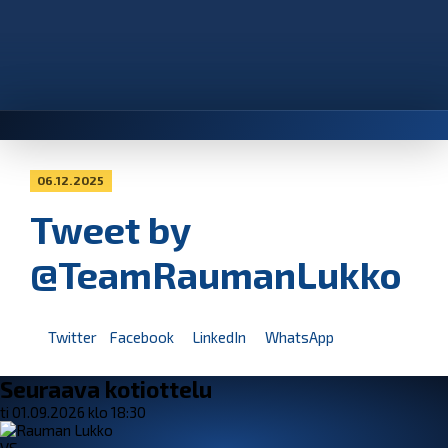
06.12.2025
Tweet by
@TeamRaumanLukko
Twitter
Facebook
LinkedIn
WhatsApp
Seuraava kotiottelu
ti 01.09.2026 klo 18:30