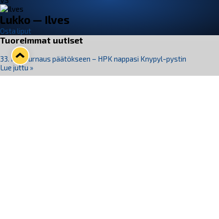
VS
Lukko — Ilves
Osta liput
Tuoreimmat uutiset
33. Pitsiturnaus päätökseen – HPK nappasi Knypyl-pystin
Lue juttu »
Otteluliput juhlakaudelle 26–27 nyt myynnissä!
Lue juttu »
Kiekko-Espoo voittaa historian ensimmäisen naisten
Pitsiturnauksen
Lue juttu »
Pitsiturnauksen päiväliput on loppuunmyyty – Pitsitunnelmaan
pääset myös Marina Vistan terassilla
Lue juttu »
Lukko ja pirkanmaalainen vaatevalmistaja Nousu yhteistyöhön
Lue juttu »
Seuraa Lukkoa somessa