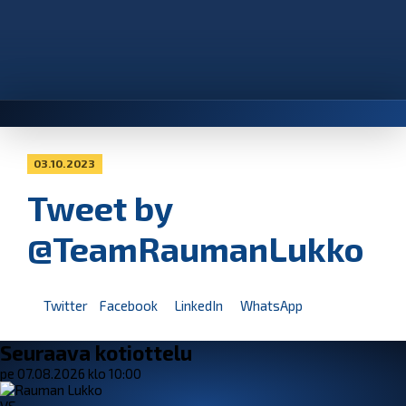
03.10.2023
Tweet by
@TeamRaumanLukko
Twitter
Facebook
LinkedIn
WhatsApp
Seuraava kotiottelu
pe 07.08.2026 klo 10:00