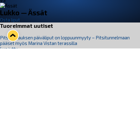
VS
Lukko — Ässät
Osta liput
Tuoreimmat uutiset
Pitsiturnauksen päiväliput on loppuunmyyty – Pitsitunnelmaan
pääset myös Marina Vistan terassilla
Lue juttu »
Lukko ja pirkanmaalainen vaatevalmistaja Nousu yhteistyöhön
Lue juttu »
Aapo Vanninen Nuorten Leijonien mukana
Lue juttu »
Rauman Lukko Oy on ostanut Marina Vista Oy:n liiketoiminnan
Raumalta
Lue juttu »
Varausviikonloppu oli kiireinen Jakub Florisille
Lue juttu »
Seuraa Lukkoa somessa